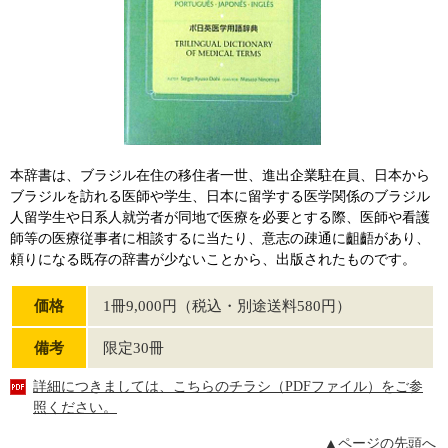
本辞書は、ブラジル在住の移住者一世、進出企業駐在員、日本から
ブラジルを訪れる医師や学生、日本に留学する医学関係のブラジル
人留学生や日系人就労者が同地で医療を必要とする際、医師や看護
師等の医療従事者に相談するに当たり、意志の疎通に齟齬があり、
頼りになる既存の辞書が少ないことから、出版されたものです。
価格
1冊9,000円（税込・別途送料580円）
備考
限定30冊
詳細につきましては、こちらのチラシ（PDFファイル）をご参
照ください。
▲ページの先頭へ